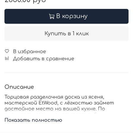
В корзину
Купить в 1 клик
В избранное
Добавить в сравнение
Описание
Торцовая разделочная доска из ясеня,
мастерской EtWood, с лёгкостью займет
достойное место на вашей кухне. По
прочности
ясень
не уступает дубу,
Показать полностью
превосходя его по твердости. Что вместе с
эластичными устойчивыми ножками,
придает основательность, делая их