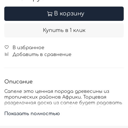
В корзину
Купить в 1 клик
В избранное
Добавить в сравнение
Описание
Сапеле это ценная порода древесины из
тропических районов Африки. Торцевая
разделочная доска из сапеле будет радовать
вас приятным цветом и благородной
Показать полностью
текстурой дерева. А высокая прочность и
хорошая влагостойкость этой древесины
обеспечит долговечность разделочной доске.