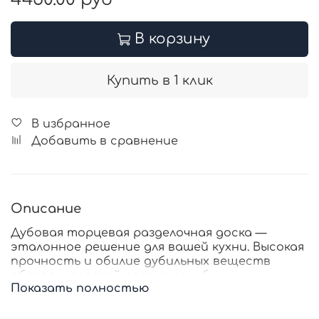
В корзину
Купить в 1 клик
В избранное
Добавить в сравнение
Описание
Дубовая торцевая разделочная доска —
эталонное решение для вашей кухни. Высокая
прочность и обилие дубильных веществ
обеспечивает ей долгую службу.
Показать полностью
Предоставив шефскому ножу комфортное
основание для работы. Торцевая ориентация
волокон бережет заточку, а удобные