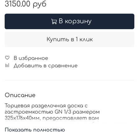
3150.00 руб
В корзину
Купить в 1 клик
В избранное
Добавить в сравнение
Описание
Торцевая разделочная доска с
гастроемкостью
GN 1/3
размером
325
х176х40мм,
предоставляет вам
возможность организовать рабочее место
Показать полностью
на кухне с наибольшей эффективностью.
Выдвижная гастроемкость из нержавеющей