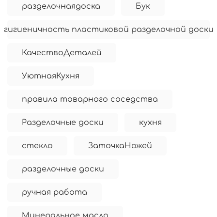
разделочнаядоска
Бук
гигиеничность пластиковой разделочной доски
КачествоДеталей
УютнаяКухня
правила товарного соседства
Разделочные доски
кухня
стекло
ЗаточкаНожей
разделочные доски
ручная работа
Минеральное масло