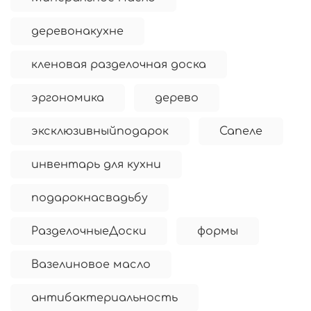
деревонакухне
кленовая разделочная доска
эргономика
дерево
эксклюзивныйподарок
Сапеле
инвентарь для кухни
подарокнасвадьбу
РазделочныеДоски
формы
Вазелиновое масло
антибактериальность