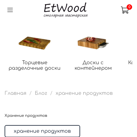
0
Торцевые
Доски с
Ко
разделочные доски
контейнером
Главная
Блог
хранение продуктов
хранение продуктов
хранение продуктов