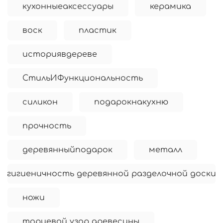
кухонныеаксессуары
керамика
воск
пластик
историявдереве
СтильИФункциональность
силикон
подарокнакухню
прочность
деревянныйподарок
металл
гигиеничность деревянной разделочной доски
ножи
торцевой узор древесины