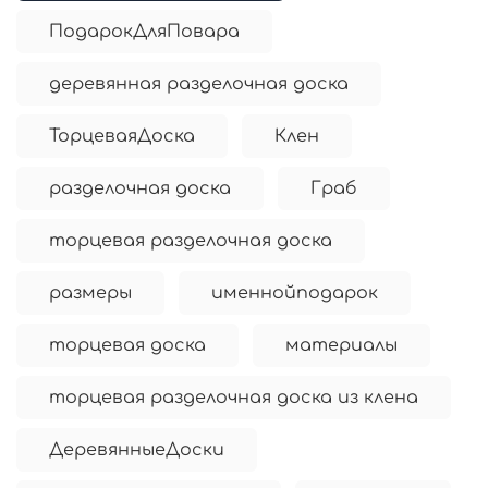
ПодарокДляПовара
деревянная разделочная доска
ТорцеваяДоска
Клен
разделочная доска
Граб
торцевая разделочная доска
размеры
именнойподарок
торцевая доска
материалы
торцевая разделочная доска из клена
ДеревянныеДоски