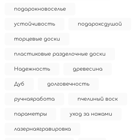
подарокновоселье
устойчивость
подароксдушой
торцевые доски
пластиковые разделочные доски
Надежность
древесина
Дуб
долговечность
ручнаяработа
пчелиный воск
параметры
уход за ножами
лазернаягравировка