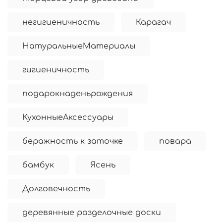
негигиеничность
Карагач
НатуральныеМатериалы
гигиеничность
подарокнаденьрождения
КухонныеАксессуары
беражность к заточке
повара
бамбук
Ясень
Долговечность
деревянные разделочные доски