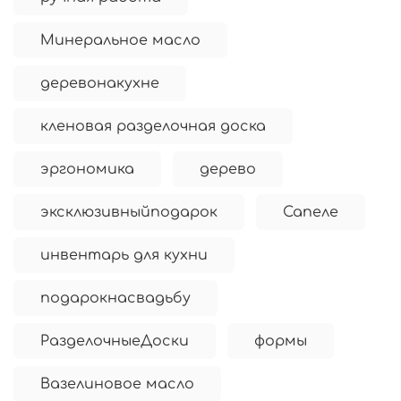
Минеральное масло
деревонакухне
кленовая разделочная доска
эргономика
дерево
эксклюзивныйподарок
Сапеле
инвентарь для кухни
подарокнасвадьбу
РазделочныеДоски
формы
Вазелиновое масло