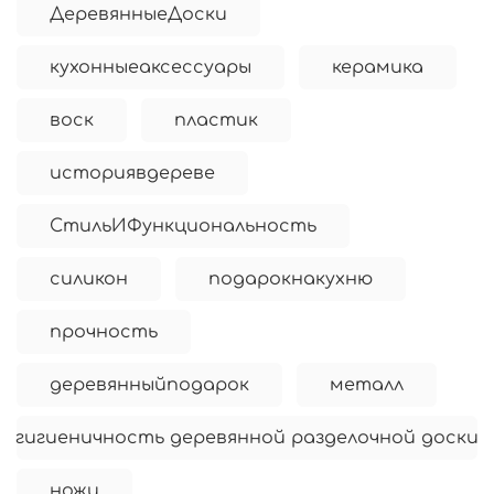
ДеревянныеДоски
кухонныеаксессуары
керамика
воск
пластик
историявдереве
СтильИФункциональность
силикон
подарокнакухню
прочность
деревянныйподарок
металл
гигиеничность деревянной разделочной доски
ножи