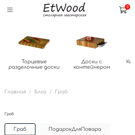
0
Торцевые
Доски с
Ко
разделочные доски
контейнером
Главная
Блог
Граб
Граб
Граб
ПодарокДляПовара