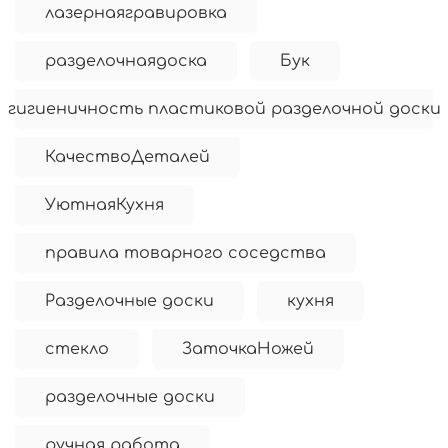
лазернаягравировка
разделочнаядоска
Бук
гигиеничность пластиковой разделочной доски
КачествоДеталей
УютнаяКухня
правила товарного соседства
Разделочные доски
кухня
стекло
ЗаточкаНожей
разделочные доски
ручная работа