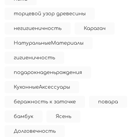
торцевой узор древесины
негигиеничность
Карагач
НатуральныеМатериалы
гигиеничность
подарокнаденьрождения
КухонныеАксессуары
беражность к заточке
повара
бамбук
Ясень
Долговечность