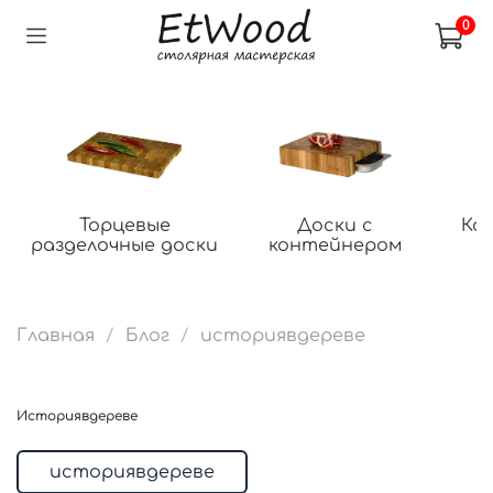
0
Торцевые
Доски с
Ко
разделочные доски
контейнером
Главная
Блог
историявдереве
историявдереве
историявдереве