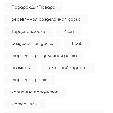
ПодарокДляПовара
деревянная разделочная доска
ТорцеваяДоска
Клен
разделочная доска
Граб
торцевая разделочная доска
размеры
именнойподарок
торцевая доска
хранение продуктов
материалы