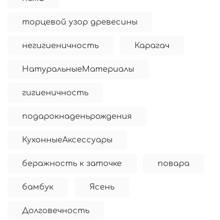
торцевой узор древесины
негигиеничность
Карагач
НатуральныеМатериалы
гигиеничность
подарокнаденьрождения
КухонныеАксессуары
беражность к заточке
повара
бамбук
Ясень
Долговечность