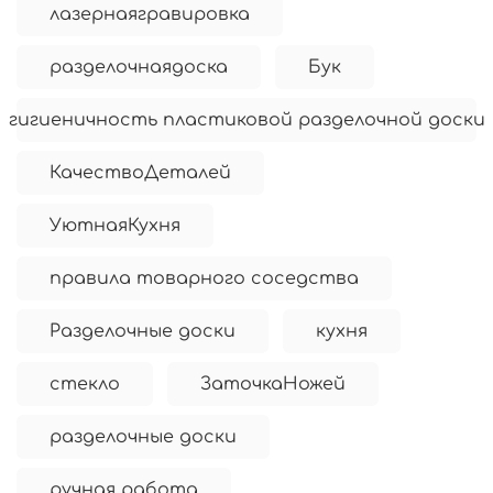
лазернаягравировка
разделочнаядоска
Бук
гигиеничность пластиковой разделочной доски
КачествоДеталей
УютнаяКухня
правила товарного соседства
Разделочные доски
кухня
стекло
ЗаточкаНожей
разделочные доски
ручная работа