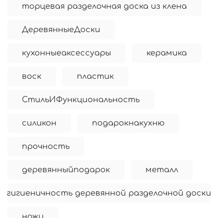
торцевая разделочная доска из клена
ДеревянныеДоски
кухонныеаксессуары
керамика
воск
пластик
СтильИФункциональность
силикон
подарокнакухню
прочность
деревянныйподарок
металл
гигиеничность деревянной разделочной доски
ножи