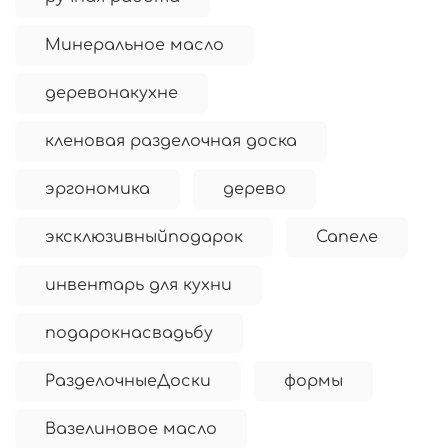
Минеральное масло
деревонакухне
кленовая разделочная доска
эргономика
дерево
эксклюзивныйподарок
Сапеле
инвентарь для кухни
подарокнасвадьбу
РазделочныеДоски
формы
Вазелиновое масло