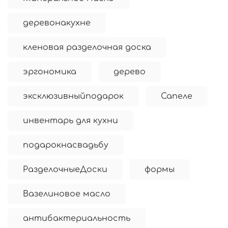
деревонакухне
кленовая разделочная доска
эргономика
дерево
эксклюзивныйподарок
Сапеле
инвентарь для кухни
подарокнасвадьбу
РазделочныеДоски
формы
Вазелиновое масло
антибактериальность