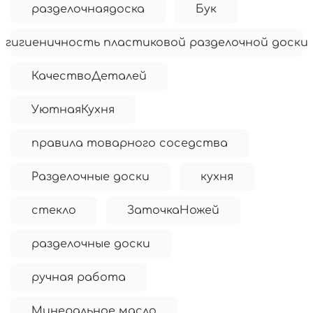
разделочнаядоска
Бук
гигиеничность пластиковой разделочной доски
КачествоДеталей
УютнаяКухня
правила товарного соседства
Разделочные доски
кухня
стекло
ЗаточкаНожей
разделочные доски
ручная работа
Минеральное масло