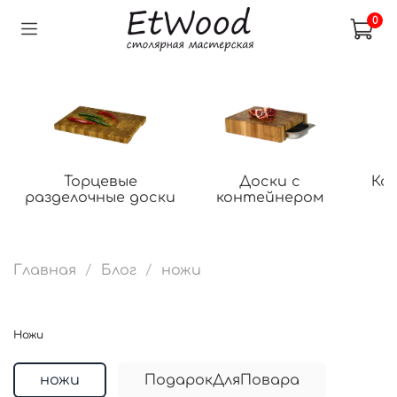
0
Торцевые
Доски с
Ко
разделочные доски
контейнером
Главная
Блог
ножи
ножи
ножи
ПодарокДляПовара