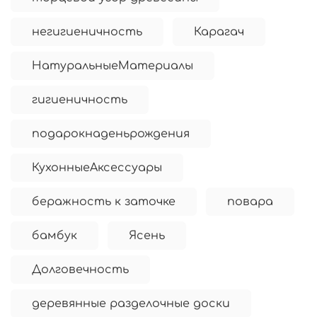
негигиеничность
Карагач
НатуральныеМатериалы
гигиеничность
подарокнаденьрождения
КухонныеАксессуары
беражность к заточке
повара
бамбук
Ясень
Долговечность
деревянные разделочные доски