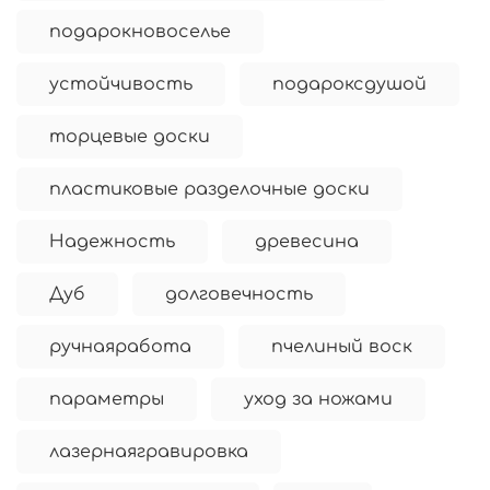
подарокновоселье
устойчивость
подароксдушой
торцевые доски
пластиковые разделочные доски
Надежность
древесина
Дуб
долговечность
ручнаяработа
пчелиный воск
параметры
уход за ножами
лазернаягравировка