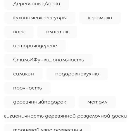
ДеревянныеДоски
кухонныеаксессуары
керамика
воск
пластик
историявдереве
СтильИФункциональность
силикон
подарокнакухню
прочность
деревянныйподарок
металл
гигиеничность деревянной разделочной доски
торцевой узор древесины