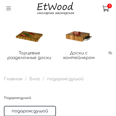
0
Торцевые
Доски с
Ко
разделочные доски
контейнером
Главная
Блог
подароксдушой
подароксдушой
подароксдушой