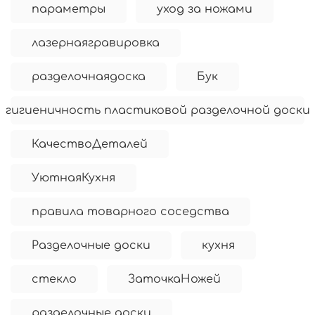
параметры
уход за ножами
лазернаягравировка
разделочнаядоска
Бук
гигиеничность пластиковой разделочной доски
КачествоДеталей
УютнаяКухня
правила товарного соседства
Разделочные доски
кухня
стекло
ЗаточкаНожей
разделочные доски