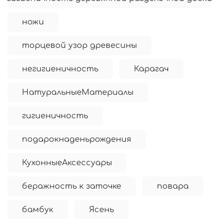
ножи
торцевой узор древесины
негигиеничность
Карагач
НатуральныеМатериалы
гигиеничность
подарокнаденьрождения
КухонныеАксессуары
беражность к заточке
повара
бамбук
Ясень