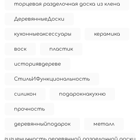
торцевая разделочная доска из клена
ДеревянныеДоски
кухонныеаксессуары
керамика
воск
пластик
историявдереве
СтильИФункциональность
силикон
подарокнакухню
прочность
деревянныйподарок
металл
гигиеничность деревянной разделочной доски