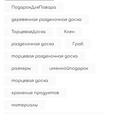
ПодарокДляПовара
деревянная разделочная доска
ТорцеваяДоска
Клен
разделочная доска
Граб
торцевая разделочная доска
размеры
именнойподарок
торцевая доска
хранение продуктов
материалы