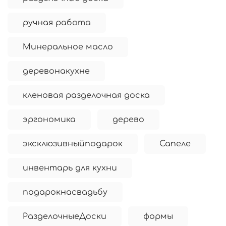
ручная работа
Минеральное масло
деревонакухне
кленовая разделочная доска
эргономика
дерево
эксклюзивныйподарок
Сапеле
инвентарь для кухни
подарокнасвадьбу
РазделочныеДоски
формы